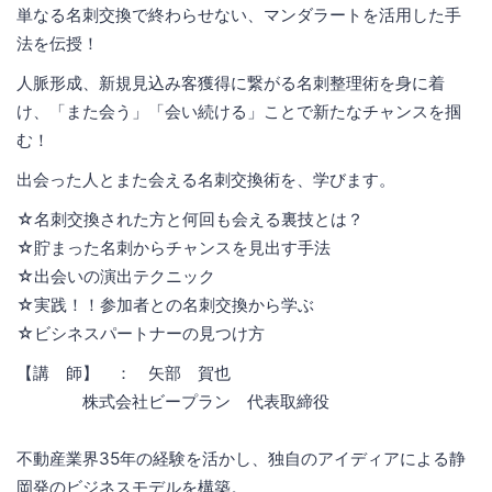
単なる名刺交換で終わらせない、マンダラートを活用した手
法を伝授！
人脈形成、新規見込み客獲得に繋がる名刺整理術を身に着
け、「また会う」「会い続ける」ことで新たなチャンスを掴
む！
出会った人とまた会える名刺交換術を、学びます。
☆名刺交換された方と何回も会える裏技とは？
☆貯まった名刺からチャンスを見出す手法
☆出会いの演出テクニック
☆実践！！参加者との名刺交換から学ぶ
☆ビシネスパートナーの見つけ方
【講 師】 ： 矢部 賀也
株式会社ビープラン 代表取締役
不動産業界35年の経験を活かし、独自のアイディアによる静
岡発のビジネスモデルを構築。